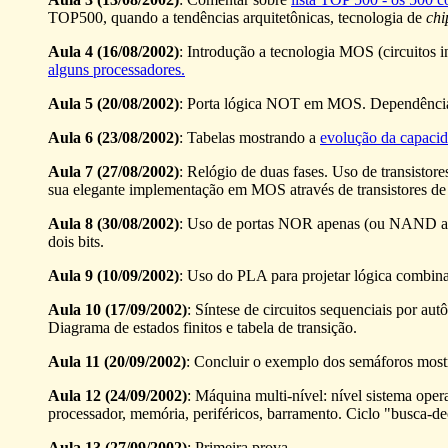
TOP500, quando a tendências arquitetônicas, tecnologia de
chi
Aula 4 (16/08/2002)
: Introdução a tecnologia MOS (circuitos
alguns processadores.
Aula 5 (20/08/2002)
: Porta lógica NOT em MOS. Dependência d
Aula 6 (23/08/2002)
: Tabelas mostrando a
evolução da capacid
Aula 7 (27/08/2002)
: Relógio de duas fases. Uso de transisto
sua elegante implementação em MOS através de transistores de
Aula 8 (30/08/2002)
: Uso de portas NOR apenas (ou NAND apen
dois bits.
Aula 9 (10/09/2002)
: Uso do PLA para projetar lógica combina
Aula 10 (17/09/2002)
: Síntese de circuitos sequenciais por au
Diagrama de estados finitos e tabela de transição.
Aula 11 (20/09/2002)
: Concluir o exemplo dos semáforos most
Aula 12 (24/09/2002)
: Máquina multi-nível: nível sistema ope
processador, memória, periféricos, barramento. Ciclo "busca-de
Aula 13 (27/09/2002)
: Primeira prova.