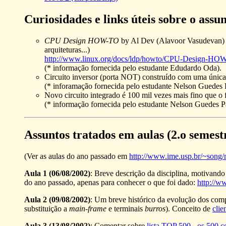
Curiosidades e links úteis sobre o assun
CPU Design HOW-TO
by Al Dev (Alavoor Vasudevan) - 
arquiteturas...)
http://www.linux.org/docs/ldp/howto/CPU-Design-HO
(* informação fornecida pelo estudante Edudardo Oda).
Circuito inversor (porta NOT) construído com uma únic
(* inforamação fornecida pelo estudante Nelson Guedes P
Novo circuito integrado é 100 mil vezes mais fino que o 
(* informação fornecida pelo estudante Nelson Guedes Pa
Assuntos tratados em aulas (2.o semest
(Ver as aulas do ano passado em
http://www.ime.usp.br/~song
Aula 1 (06/08/2002)
: Breve descrição da disciplina, motivand
do ano passado, apenas para conhecer o que foi dado:
http://w
Aula 2 (09/08/2002)
: Um breve histórico da evolução dos com
substituição a
main-frame
e terminais
burros
). Conceito de
clie
Aula 3 (13/08/2002)
: Comentar sobre
lista TOP 500 - os 500 