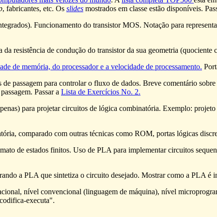
p
, fabricantes, etc. Os
slides
mostrados em classe estão disponíveis. Pas
 integrados). Funcionamento do transistor MOS. Notação para represen
a resistência de condução do transistor da sua geometria (quociente 
ade de memória, do processador e a velocidade de processamento.
Port
res de passagem para controlar o fluxo de dados. Breve comentário sob
 passagem. Passar a
Lista de Exercícios No. 2.
as) para projetar circuitos de lógica combinatória. Exemplo: projet
tória, comparado com outras técnicas como ROM, portas lógicas discret
tômato de estados finitos. Uso de PLA para implementar circuitos seque
rando a PLA que sintetiza o circuito desejado. Mostrar como a PLA é
racional, nível convencional (linguagem de máquina), nível microprogr
codifica-executa".