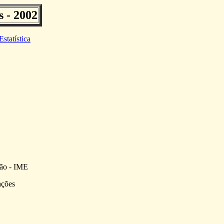
 - 2002
Estatística
ão - IME
ações