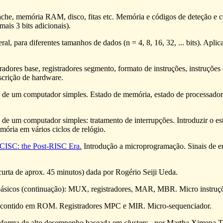
 cache, memória RAM, disco, fitas etc. Memória e códigos de deteção e
ais 3 bits adicionais).
l, para diferentes tamanhos de dados (n = 4, 8, 16, 32, ... bits). Apl
radores base, registradores segmento, formato de instruções, instruçõe
scrição de hardware.
o de um computador simples. Estado de memória, estado de processado
de um computador simples: tratamento de interrupções. Introduzir o es
mória em vários ciclos de relógio.
CISC: the Post-RISC Era.
Introdução a microprogramação. Sinais de en
(curta de aprox. 45 minutos) dada por Rogério Seiji Ueda.
sicos (continuação): MUX, registradores, MAR, MBR. Micro instruções:
o contido em ROM. Registradores MPC e MIR. Micro-sequenciador.
taforma de alto desempenho baseada em
clusters
- por Martha Ximena T