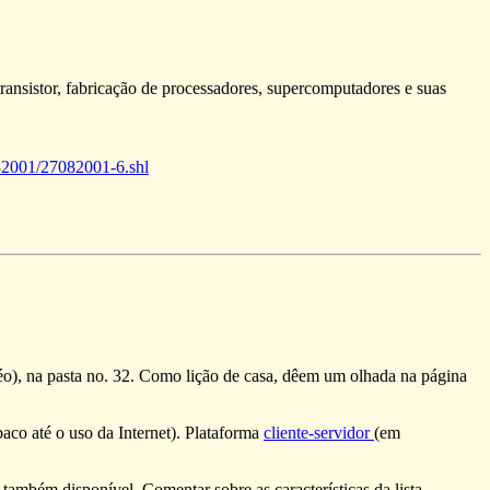
ansistor, fabricação de processadores, supercomputadores e suas
082001/27082001-6.shl
réo), na pasta no. 32. Como lição de casa, dêem um olhada na página
aco até o uso da Internet). Plataforma
cliente-servidor
(em
 também disponível. Comentar sobre as características da lista