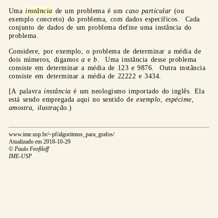
Uma
instância
de um problema é um
caso particular
(ou
exemplo concreto) do problema, com dados específicos. Cada
conjunto de dados de um problema define uma instância do
problema.
Considere, por exemplo, o problema de determinar a média de
dois números, digamos
a
e
b
. Uma instância desse problema
consiste em determinar a média de 123 e 9876. Outra instância
consiste em determinar a média de 22222 e 3434.
[A palavra
instância
é um neologismo importado do inglês. Ela
está sendo empregada aqui no sentido de
exemplo
,
espécime
,
amostra
,
ilustração
.)
www.ime.usp.br/~pf/algoritmos_para_grafos/
Atualizado em 2018-10-29
©
Paulo Feofiloff
IME-USP