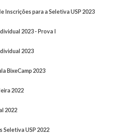
e Inscrições para a Seletiva USP 2023
 August 02, 2023
dividual 2023 - Prova I
April 17, 2023
ndividual 2023
April 16, 2023
ula BixeCamp 2023
April 06, 2023
leira 2022
 March 22, 2023
al 2022
 October 10, 2022
s Seletiva USP 2022
 October 10, 2022