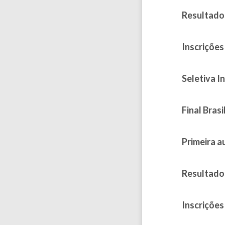
Resultados
Published on
Inscrições
Published on
Seletiva I
Published on 
Final Brasi
Published on 
Primeira a
Published on
Resultado
Published on
Inscriçõe
Published on