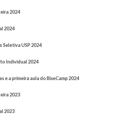
 March 16, 2025
leira 2024
 November 20, 2024
al 2024
 September 10, 2024
s Seletiva USP 2024
 August 14, 2024
o Individual 2024
April 28, 2024
s e a primeira aula do BixeCamp 2024
 March 27, 2024
leira 2023
 October 24, 2023
al 2023
 September 19, 2023