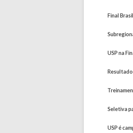
Published on
Final Brasi
Published on
Subregion
Published on
USP na Fin
Published on
Resultado
Published on
Treinament
Published on
Seletiva p
Published on 
USP é cam