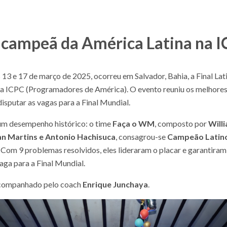
 campeã da América Latina na 
s 13 e 17 de março de 2025, ocorreu em Salvador, Bahia, a Final Lat
a ICPC (Programadores de América). O evento reuniu os melhores
disputar as vagas para a Final Mundial.
um desempenho histórico: o time
Faça o WM
, composto por
Will
an Martins e Antonio Hachisuca
, consagrou-se
Campeão Latin
. Com 9 problemas resolvidos, eles lideraram o placar e garantira
vaga para a Final Mundial.
acompanhado pelo coach
Enrique Junchaya
.