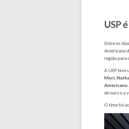
USP é
Entre os dia
Americana d
região para 
A USP teve 
Mori, Nath
Americano
de ouro e a 
O time foi 