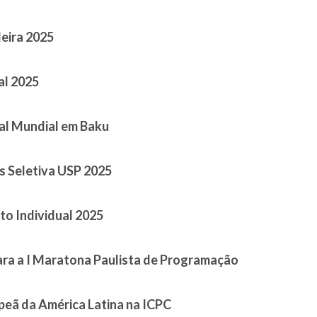
 March 15, 2026
leira 2025
 November 20, 2025
al 2025
 September 20, 2025
al Mundial em Baku
 September 07, 2025
s Seletiva USP 2025
 August 16, 2025
o Individual 2025
 May 05, 2025
ara a I Maratona Paulista de Programação
April 01, 2025
peã da América Latina na ICPC