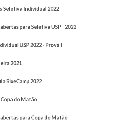
 Seletiva Individual 2022
 October 09, 2022
 abertas para Seletiva USP - 2022
 September 02, 2022
ndividual USP 2022 - Prova I
June 08, 2022
leira 2021
April 05, 2022
ula BixeCamp 2022
 March 25, 2022
 Copa do Matão
 December 22, 2021
s abertas para Copa do Matão
 November 29, 2021