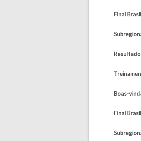
Published on
Final Brasi
Published on
Subregion
Published on
Resultado
Published on
Treinament
Published on 
Boas-vinda
Published on
Final Brasi
Published on
Subregion
Published on