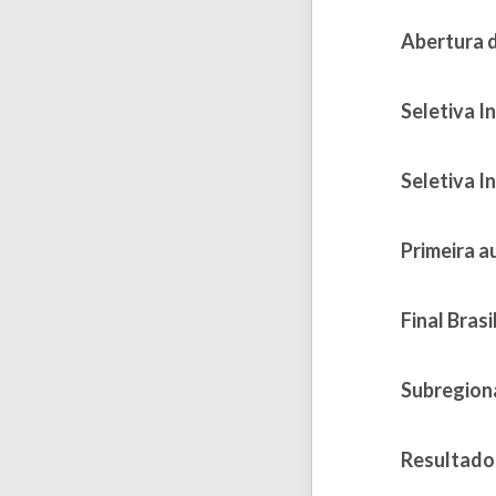
Abertura d
Published on
Seletiva In
Published on 
Seletiva I
Published on 
Primeira a
Published on 
Final Brasi
Published on
Subregion
Published on
Resultado
Published on