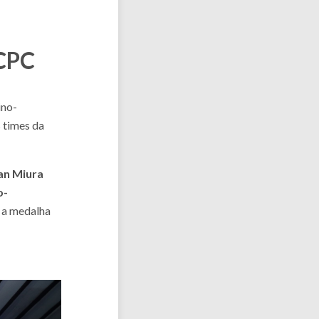
ICPC
ino-
 times da
ian Miura
o-
m a medalha