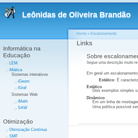
Leônidas de Oliveira Brandão
Home
» Escalonamento
Links
Informática na
Educação
Sobre escalonament
Segue uma descrição muito re
LEM
iMática
Em geral um escalonamento é
Sistemas interativos
Estático
: É caracter
iGeom
Estático
iGraf
Dois exemplos simples s
Sistemas Web
Dinâmico
iMath
Em um linha de montagem 
Uma política possível ser
SAW
Otimização
Otimização Contínua
SMF