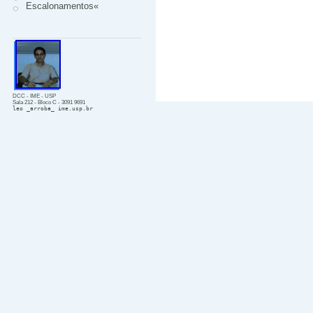
Escalonamentos«
DCC - IME - USP
Sala 212 - Bloco C - 3091 9691
leo _arroba_ ime.usp.br