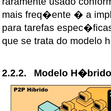
raramente usado confor
mais freq�ente � a im
para tarefas espec�fica
que se trata do modelo h
2.2.2.
Modelo H�brid