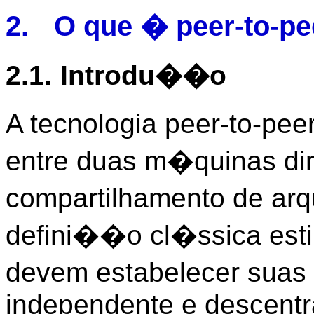
2.
O que � peer-to-pe
2.1.
Introdu��o
A tecnologia peer-to-pe
entre duas m�quinas dir
compartilhamento de arq
defini��o cl�ssica esti
devem estabelecer suas
independente e descentr