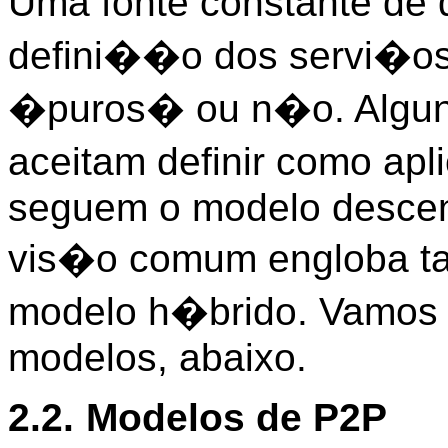
Uma fonte constante de
defini��o dos servi�o
�puros� ou n�o. Alguns 
aceitam definir como a
seguem o modelo descent
vis�o comum engloba 
modelo h�brido. Vamos
modelos, abaixo.
2.2.
Modelos de P2P