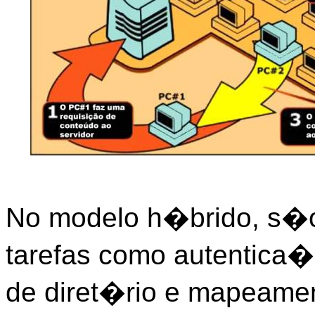
No modelo h�brido, s�o
tarefas como autentica
de diret�rio e mapeamen