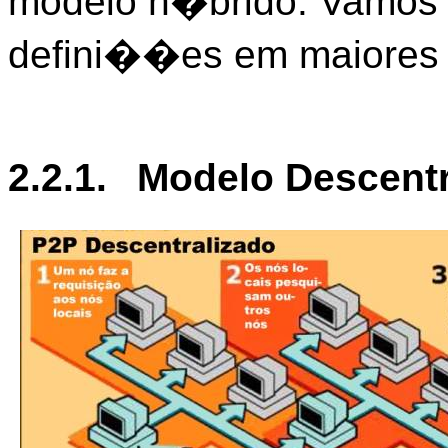
modelo h�brido. Vamos a
defini��es em maiores 
2.2.1.
Modelo Descentr