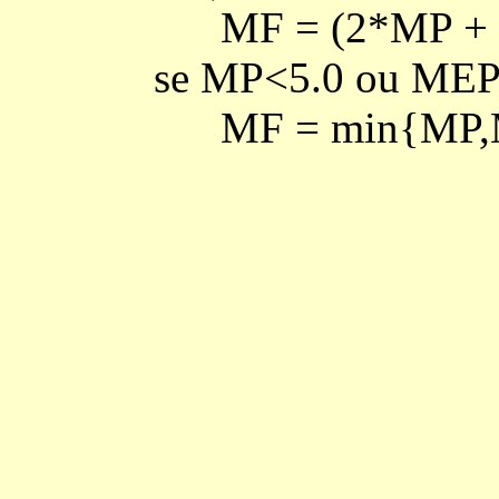
MF = (2*MP + M
se MP<5.0 ou MEP<
MF = min{MP,M