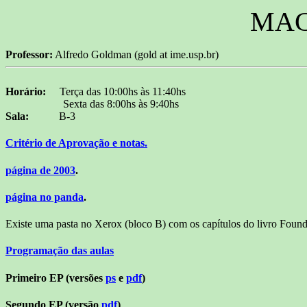
MAC 
Professor:
Alfredo Goldman (gold at ime.usp.br)
Horário:
Terça das 10:00hs às 11:40hs
Sexta das 8:00hs às 9:40hs
Sala:
B-3
Critério de Aprovação e notas.
página de 2003
.
página no panda
.
Existe uma pasta no Xerox (bloco B) com os capítulos do livro Found
Programação das aulas
Primeiro EP (versões
ps
e
pdf
)
Segundo EP (versão
pdf
)