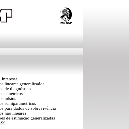
 Interesse
s lineares generalizados
os de diagnóstico
s simétricos
os mistos
os semiparamétricos
os para dados de sobrevivência
s não lineares
es de estimação generalizadas
LSS