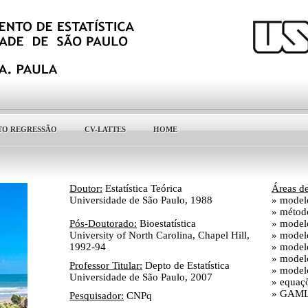
TO REGRESSÃO
CV-LATTES
HOME
Doutor:
Estatística Teórica
Áreas de
Universidade de São Paulo, 1988
» modelo
» métod
Pós-Doutorado:
Bioestatística
» modelo
University of North Carolina, Chapel Hill,
» model
1992-94
» model
» model
Professor Titular:
Depto de Estatística
» modelo
Universidade de São Paulo, 2007
» equaçõ
» GAM
Pesquisador:
CNPq