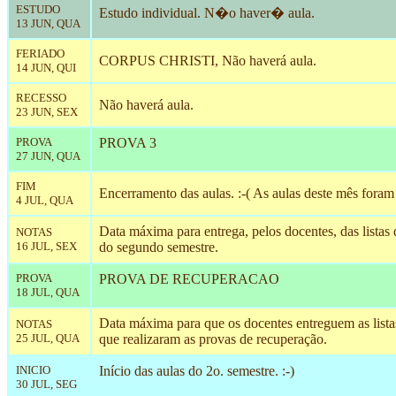
ESTUDO
Estudo individual. N�o haver� aula.
13 JUN, QUA
FERIADO
CORPUS CHRISTI, Não haverá aula.
14 JUN, QUI
RECESSO
Não haverá aula.
23 JUN, SEX
PROVA
PROVA 3
27 JUN, QUA
FIM
Encerramento das aulas. :-( As aulas deste mês foram
4 JUL, QUA
Data máxima para entrega, pelos docentes, das listas 
NOTAS
16 JUL, SEX
do segundo semestre.
PROVA
PROVA DE RECUPERACAO
18 JUL, QUA
Data máxima para que os docentes entreguem as lista
NOTAS
25 JUL, QUA
que realizaram as provas de recuperação.
INICIO
Início das aulas do 2o. semestre. :-)
30 JUL, SEG