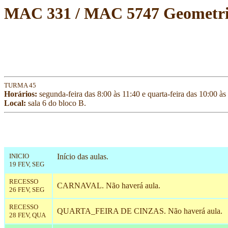
MAC 331 / MAC 5747 Geometri
TURMA 45
Horários:
segunda-feira das 8:00 às 11:40 e quarta-feira das 10:00 às
Local:
sala 6 do bloco B.
INICIO
Início das aulas.
19 FEV, SEG
RECESSO
CARNAVAL. Não haverá aula.
26 FEV, SEG
RECESSO
QUARTA_FEIRA DE CINZAS. Não haverá aula.
28 FEV, QUA