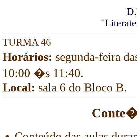
D.
"Literat
TURMA 46
Horários:
segunda-feira das
10:00 �s 11:40.
Local:
sala 6 do Bloco B.
Conte�d
Conteúdo das aulas dura