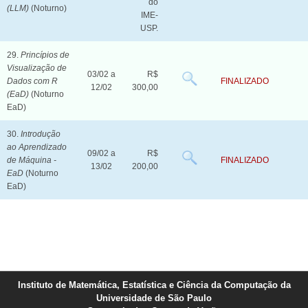
do
(LLM)
(Noturno)
IME-
USP.
29.
Princípios de
Visualização de
03/02 a
R$
Dados com R
FINALIZADO
12/02
300,00
(EaD)
(Noturno
EaD)
30.
Introdução
ao Aprendizado
09/02 a
R$
de Máquina -
FINALIZADO
13/02
200,00
EaD
(Noturno
EaD)
Instituto de Matemática, Estatística e Ciência da Computação da
Universidade de São Paulo