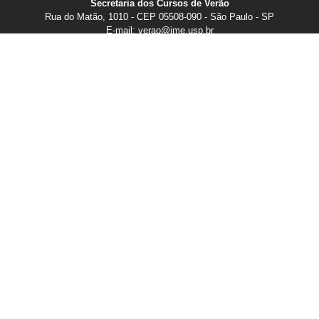
Secretaria dos Cursos de Verão
Rua do Matão, 1010 - CEP 05508-090 - São Paulo - SP
E-mail: verao@ime.usp.br