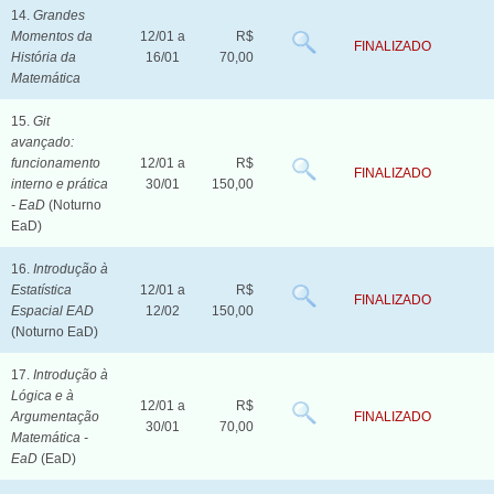
14.
Grandes
Momentos da
12/01 a
R$
FINALIZADO
História da
16/01
70,00
Matemática
15.
Git
avançado:
funcionamento
12/01 a
R$
FINALIZADO
interno e prática
30/01
150,00
- EaD
(Noturno
EaD)
16.
Introdução à
Estatística
12/01 a
R$
FINALIZADO
Espacial EAD
12/02
150,00
(Noturno EaD)
17.
Introdução à
Lógica e à
12/01 a
R$
Argumentação
FINALIZADO
30/01
70,00
Matemática -
EaD
(EaD)