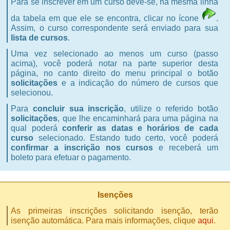
Para se inscrever em um curso deve-se, na mesma linha
da tabela em que ele se encontra, clicar no ícone
.
Assim, o curso correspondente será enviado para sua
lista de cursos
.
Uma vez selecionado ao menos um curso (passo
acima), você poderá notar na parte superior desta
página, no
canto direito do menu principal
o botão
solicitações
e a indicação do número de cursos que
selecionou.
Para
concluir sua inscrição
, utilize o referido botão
solicitações
, que lhe encaminhará para uma página na
qual poderá
conferir as datas e horários de cada
curso
selecionado. Estando tudo certo, você poderá
confirmar a inscrição nos cursos
e receberá um
boleto para efetuar o pagamento.
Isenções
As primeiras inscrições solicitando isenção, terão
isenção automática.
Para mais informações, clique
aqui
.