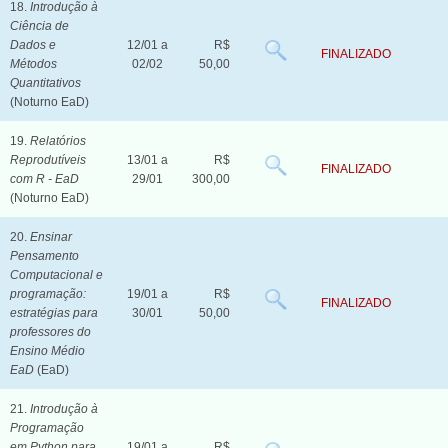
18.
Introdução à
Ciência de
Dados e
12/01 a
R$
FINALIZADO
Métodos
02/02
50,00
Quantitativos
(Noturno EaD)
19.
Relatórios
Reprodutíveis
13/01 a
R$
FINALIZADO
com R - EaD
29/01
300,00
(Noturno EaD)
20.
Ensinar
Pensamento
Computacional e
programação:
19/01 a
R$
FINALIZADO
estratégias para
30/01
50,00
professores do
Ensino Médio
EaD
(EaD)
21.
Introdução à
Programação
em Python para
19/01 a
R$