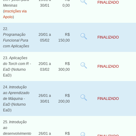
FINALIZADO
Meninas
30/01
0,00
(
inscrições via
Apolo
)
22.
Programação
20/01 a
R$
FINALIZADO
Funcional Pura
05/02
150,00
com Aplicações
23.
Aplicações
do Torch com R -
20/01 a
R$
FINALIZADO
EaD
(Noturno
03/02
300,00
EaD)
24.
Introdução
ao Aprendizado
26/01 a
R$
de Máquina -
FINALIZADO
30/01
200,00
EaD
(Noturno
EaD)
25.
Introdução
ao
desenvolvimento
26/01 a
R$