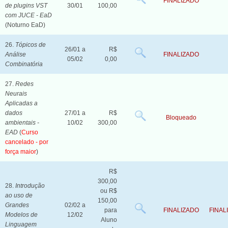
FINALIZADO
de plugins VST
30/01
100,00
com JUCE - EaD
(Noturno EaD)
26.
Tópicos de
26/01 a
R$
Análise
FINALIZADO
05/02
0,00
Combinatória
27.
Redes
Neurais
Aplicadas a
dados
27/01 a
R$
Bloqueado
ambientais -
10/02
300,00
EAD
(
Curso
cancelado - por
força maior
)
R$
300,00
28.
Introdução
ou R$
ao uso de
150,00
Grandes
02/02 a
para
FINALIZADO
FINAL
Modelos de
12/02
Aluno
Linguagem