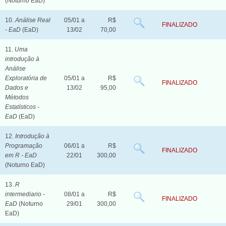
(Noturno EaD)
10.
Análise Real
05/01 a
R$
FINALIZADO
- EaD
(EaD)
13/02
70,00
11.
Uma
introdução à
Análise
Exploratória de
05/01 a
R$
FINALIZADO
Dados e
13/02
95,00
Métodos
Estatísticos -
EaD
(EaD)
12.
Introdução à
Programação
06/01 a
R$
FINALIZADO
em R - EaD
22/01
300,00
(Noturno EaD)
13.
R
intermediario -
08/01 a
R$
FINALIZADO
EaD
(Noturno
29/01
300,00
EaD)