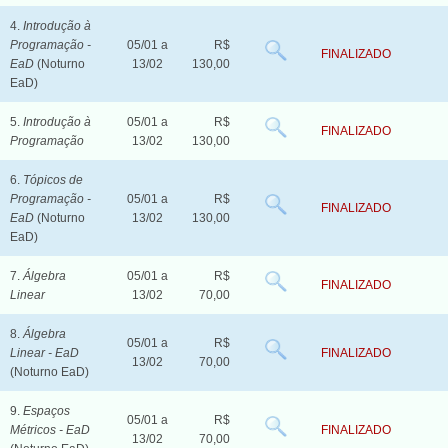
4.
Introdução à
Programação -
05/01 a
R$
FINALIZADO
EaD
(Noturno
13/02
130,00
EaD)
5.
Introdução à
05/01 a
R$
FINALIZADO
Programação
13/02
130,00
6.
Tópicos de
Programação -
05/01 a
R$
FINALIZADO
EaD
(Noturno
13/02
130,00
EaD)
7.
Álgebra
05/01 a
R$
FINALIZADO
Linear
13/02
70,00
8.
Álgebra
05/01 a
R$
Linear - EaD
FINALIZADO
13/02
70,00
(Noturno EaD)
9.
Espaços
05/01 a
R$
Métricos - EaD
FINALIZADO
13/02
70,00