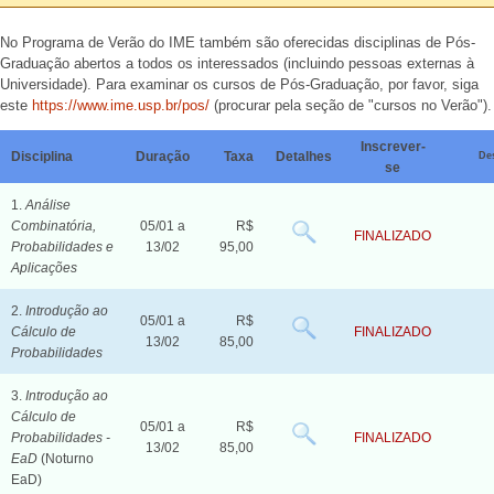
No Programa de Verão do IME também são oferecidas disciplinas de Pós-
Graduação abertos a todos os interessados (incluindo pessoas externas à
Universidade). Para examinar os cursos de Pós-Graduação, por favor, siga
este
https://www.ime.usp.br/pos/
(procurar pela seção de "cursos no Verão").
Inscrever-
Disciplina
Duração
Taxa
Detalhes
De
se
1.
Análise
Combinatória,
05/01 a
R$
FINALIZADO
Probabilidades e
13/02
95,00
Aplicações
2.
Introdução ao
05/01 a
R$
Cálculo de
FINALIZADO
13/02
85,00
Probabilidades
3.
Introdução ao
Cálculo de
05/01 a
R$
Probabilidades -
FINALIZADO
13/02
85,00
EaD
(Noturno
EaD)