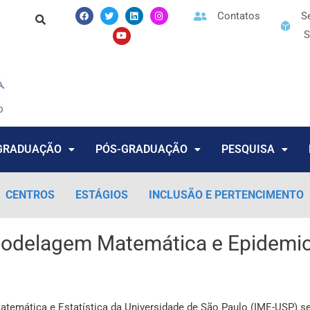
F
T
Y
L
I
Contatos
S
a
w
o
i
n
c
i
u
n
s
S
e
t
t
k
t
b
t
u
e
a
o
e
b
d
g
o
r
e
i
r
k
n
a
m
GRADUAÇÃO
PÓS-GRADUAÇÃO
PESQUISA
CENTROS
ESTÁGIOS
INCLUSÃO E PERTENCIMENTO
Modelagem Matemática e Epidemi
e Matemática e Estatística da Universidade de São Paulo (IME-USP