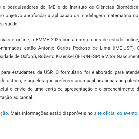
 e pesquisadores do IME e do Instituto de Ciências Biomédicas
mo objetivo aprofundar a aplicação da modelagem matemática no
da saúde.
ais e online, o EMME 2025 conta com grupos de estudo online, s
onfirmados estão Antonio Carlos Pedroso de Lima (IME-USP), C
idade de Oxford), Roberto Kraenkel (IFT-UNESP) e Vitor Nasciment
 para estudantes da USP. O formulário foi elaborado para atende
os de estudo, e aqueles que preferem acompanhar apenas as palestr
nclui o envio de uma carta de apresentação e o preenchimento
tação adicional.
ição
. Mais informações estão disponíveis no
site oficial do evento
.