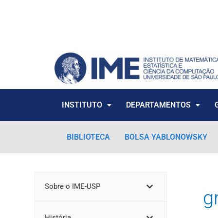
Ir
para
o
conteúdo
INSTITUTO
DEPARTAMENTOS
BIBLIOTECA
BOLSA YABLONOWSKY
Sobre o IME-USP
g
História