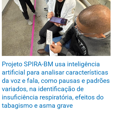
Projeto SPIRA-BM usa inteligência
artificial para analisar características
da voz e fala, como pausas e padrões
variados, na identificação de
insuficiência respiratória, efeitos do
tabagismo e asma grave