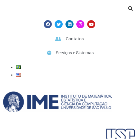
Ir
para
o
F
T
L
I
Y
a
w
i
n
o
conteúdo
c
i
n
s
u
e
t
k
t
t
b
t
e
a
u
Contatos
o
e
d
g
b
o
r
i
r
e
k
n
a
Serviços e Sistemas
m