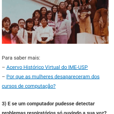
Para saber mais:
–
Acervo Histórico Virtual do IME-USP
–
Por que as mulheres desapareceram dos
cursos de computação?
3) E se um computador pudesse detectar
problemas respiratórios só ouvindo a sua voz?