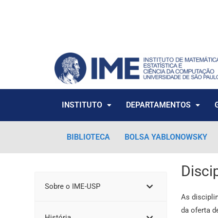
Ir
para
o
conteúdo
INSTITUTO
DEPARTAMENTOS
BIBLIOTECA
BOLSA YABLONOWSKY
Disci
Sobre o IME-USP
As discipl
da oferta d
História