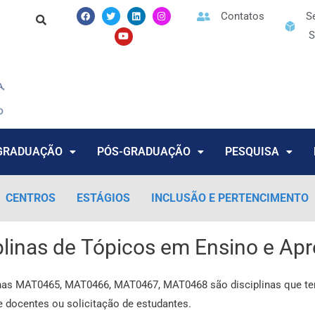
F
T
Y
L
I
Contatos
S
a
w
o
i
n
c
i
u
n
s
S
e
t
t
k
t
b
t
u
e
a
o
e
b
d
g
o
r
e
i
r
k
n
a
m
GRADUAÇÃO
PÓS-GRADUAÇÃO
PESQUISA
CENTROS
ESTÁGIOS
INCLUSÃO E PERTENCIMENTO
plinas de Tópicos em Ensino e A
inas MAT0465, MAT0466, MAT0467, MAT0468 são disciplinas que te
e docentes ou solicitação de estudantes.