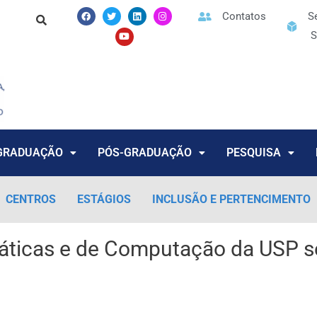
F
T
Y
L
I
Contatos
S
a
w
o
i
n
c
i
u
n
s
S
e
t
t
k
t
b
t
u
e
a
o
e
b
d
g
o
r
e
i
r
k
n
a
m
GRADUAÇÃO
PÓS-GRADUAÇÃO
PESQUISA
CENTROS
ESTÁGIOS
INCLUSÃO E PERTENCIMENTO
máticas e de Computação da USP se