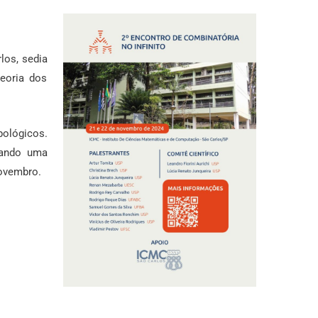
los, sedia
eoria dos
pológicos.
jando uma
novembro.