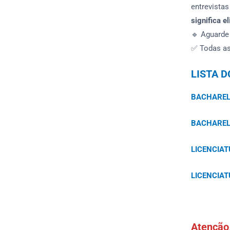
entrevista
significa e
🔹 Aguarde
✅ Todas as
LISTA 
BACHAREL
BACHAREL
LICENCIA
LICENCIA
Atenção,