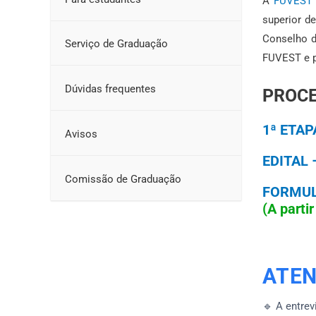
A
FUVEST
superior d
Conselho d
Serviço de Graduação
FUVEST e p
Dúvidas frequentes
PROCE
1ª ETAP
Avisos
EDITAL 
Comissão de Graduação
FORMUL
(A parti
ATE
🔹 A entrev