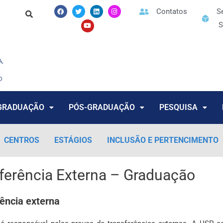
F
T
Y
L
I
Contatos
S
a
w
o
i
n
c
i
u
n
s
S
e
t
t
k
t
b
t
u
e
a
o
e
b
d
g
o
r
e
i
r
k
n
a
m
GRADUAÇÃO
PÓS-GRADUAÇÃO
PESQUISA
CENTROS
ESTÁGIOS
INCLUSÃO E PERTENCIMENTO
ferência Externa – Graduação
ência externa