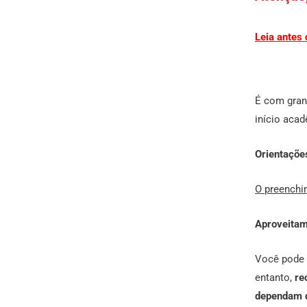
Leia antes 
É com gran
início aca
Orientações
O preenchi
Aproveitam
Você pode 
entanto,
re
dependam 