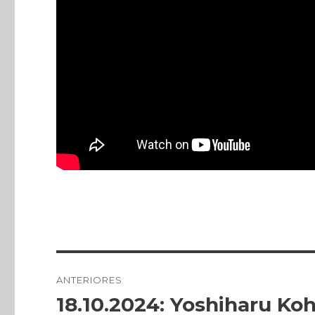
Publicado
em
Navegação
ANTERIORES
de
18.10.2024: Yoshiharu K
Post