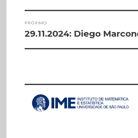
anterior:
Post
PRÓXIMO
29.11.2024: Diego Marco
Próximo
post: