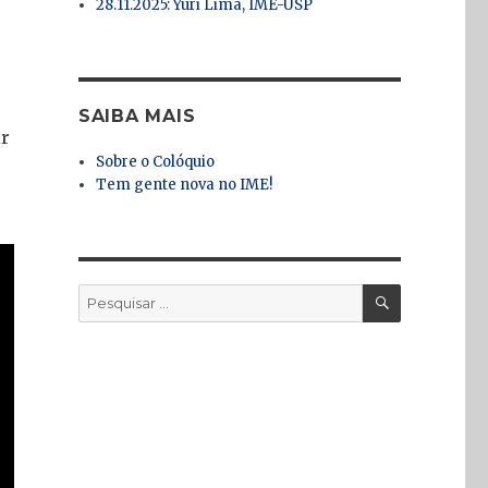
28.11.2025: Yuri Lima, IME-USP
SAIBA MAIS
ir
Sobre o Colóquio
Tem gente nova no IME!
PESQUISA
Pesquisar
por: