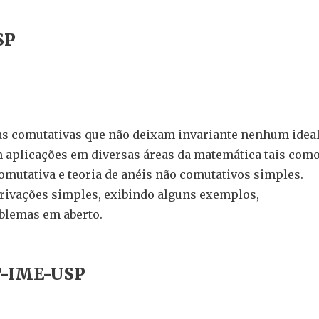
SP
as comutativas que não deixam invariante nenhum idea
m aplicações em diversas áreas da matemática tais com
mutativa e teoria de anéis não comutativos simples.
rivações simples, exibindo alguns exemplos,
blemas em aberto.
AT-IME-USP