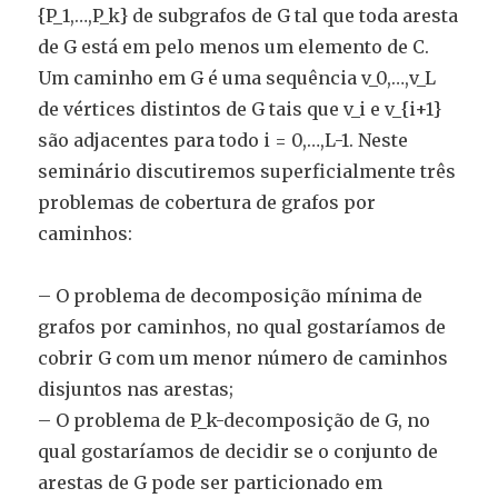
{P_1,…,P_k} de subgrafos de G tal que toda aresta
de G está em pelo menos um elemento de C.
Um caminho em G é uma sequência v_0,…,v_L
de vértices distintos de G tais que v_i e v_{i+1}
são adjacentes para todo i = 0,…,L-1. Neste
seminário discutiremos superficialmente três
problemas de cobertura de grafos por
caminhos:
– O problema de decomposição mínima de
grafos por caminhos, no qual gostaríamos de
cobrir G com um menor número de caminhos
disjuntos nas arestas;
– O problema de P_k-decomposição de G, no
qual gostaríamos de decidir se o conjunto de
arestas de G pode ser particionado em