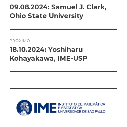
de
09.08.2024: Samuel J. Clark,
Post
Ohio State University
anterior:
Post
PRÓXIMO
18.10.2024: Yoshiharu
Próximo
Kohayakawa, IME-USP
post: